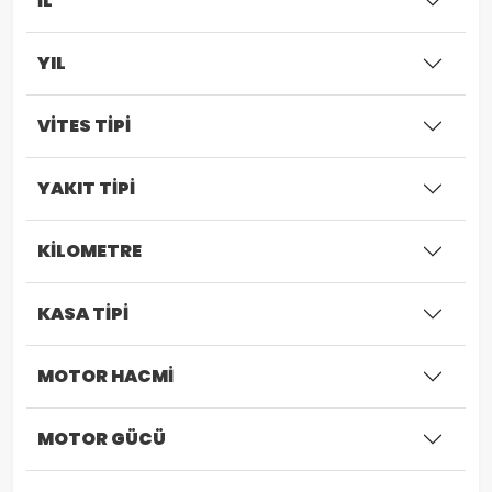
İL
YIL
VİTES TİPİ
YAKIT TİPİ
KİLOMETRE
KASA TİPİ
MOTOR HACMİ
MOTOR GÜCÜ