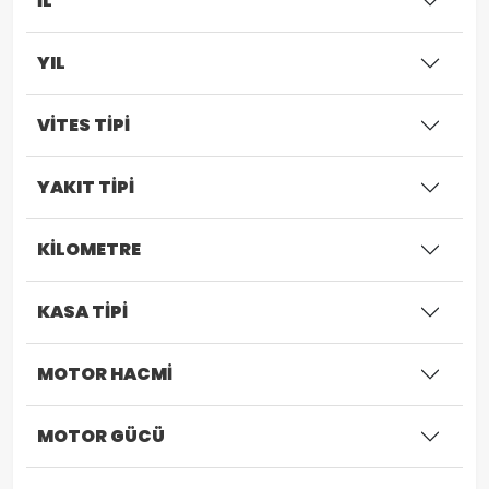
İL
YIL
VİTES TİPİ
YAKIT TİPİ
KİLOMETRE
KASA TİPİ
MOTOR HACMİ
MOTOR GÜCÜ