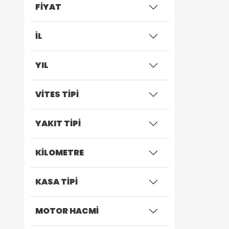
FİYAT
İL
YIL
VİTES TİPİ
YAKIT TİPİ
KİLOMETRE
KASA TİPİ
MOTOR HACMİ