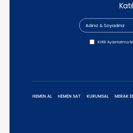
Kat
KVKK Aydınlatma M
HEMEN AL
HEMEN SAT
KURUMSAL
MERAK E