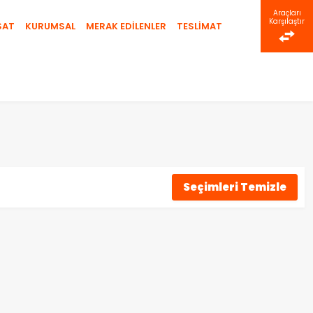
Araçları
Karşılaştır
SAT
KURUMSAL
MERAK EDİLENLER
TESLİMAT
Seçimleri Temizle