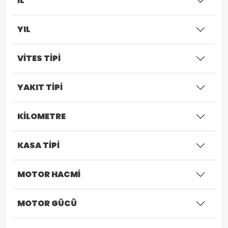
İL
YIL
VİTES TİPİ
YAKIT TİPİ
KİLOMETRE
KASA TİPİ
MOTOR HACMİ
MOTOR GÜCÜ