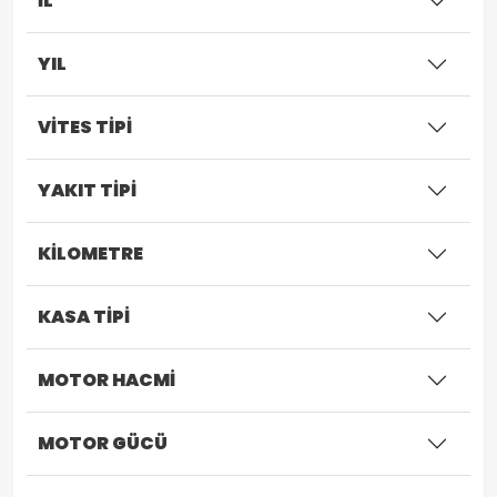
İL
YIL
VİTES TİPİ
YAKIT TİPİ
KİLOMETRE
KASA TİPİ
MOTOR HACMİ
MOTOR GÜCÜ