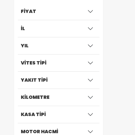
FİYAT
İL
YIL
VİTES TİPİ
YAKIT TİPİ
KİLOMETRE
KASA TİPİ
MOTOR HACMİ