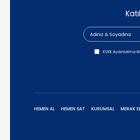
Kat
KVKK Aydınlatma M
HEMEN AL
HEMEN SAT
KURUMSAL
MERAK E