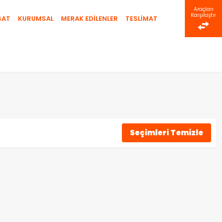
Araçları
Karşılaştır
SAT
KURUMSAL
MERAK EDİLENLER
TESLİMAT
Seçimleri Temizle