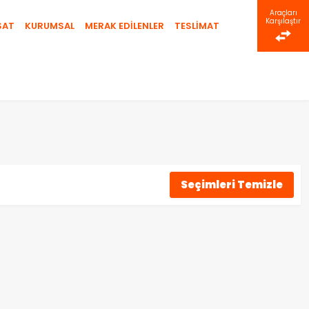
Araçları
Karşılaştır
SAT
KURUMSAL
MERAK EDİLENLER
TESLİMAT
Seçimleri Temizle