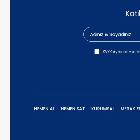
Kat
KVKK Aydınlatma M
HEMEN AL
HEMEN SAT
KURUMSAL
MERAK E