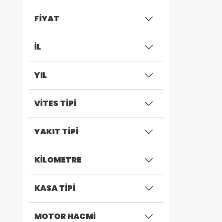
FİYAT
İL
YIL
VİTES TİPİ
YAKIT TİPİ
KİLOMETRE
KASA TİPİ
MOTOR HACMİ