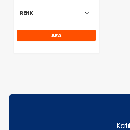
RENK
ARA
Kat