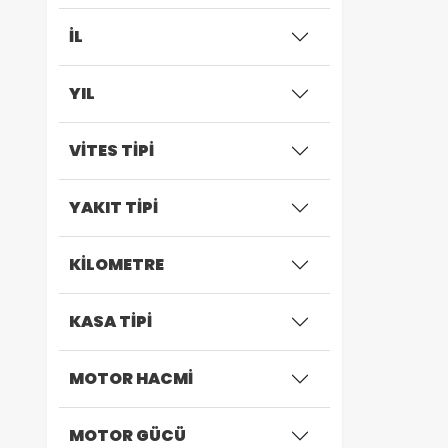
İL
YIL
VİTES TİPİ
YAKIT TİPİ
KİLOMETRE
KASA TİPİ
MOTOR HACMİ
MOTOR GÜCÜ