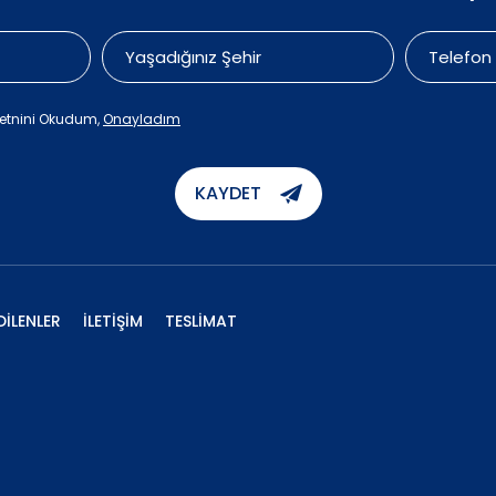
etnini Okudum,
Onayladım
KAYDET
DİLENLER
İLETİŞİM
TESLİMAT