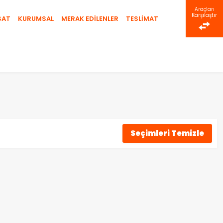
Araçları
Karşılaştır
SAT
KURUMSAL
MERAK EDİLENLER
TESLİMAT
Seçimleri Temizle