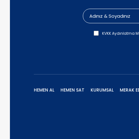
KVKK Aydınlatma M
HEMEN AL
HEMEN SAT
KURUMSAL
MERAK E