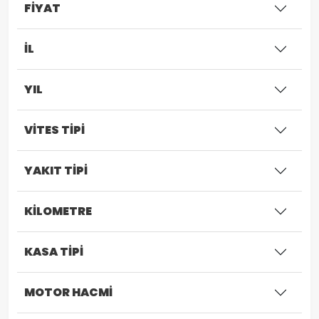
FİYAT
İL
YIL
VİTES TİPİ
YAKIT TİPİ
KİLOMETRE
KASA TİPİ
MOTOR HACMİ