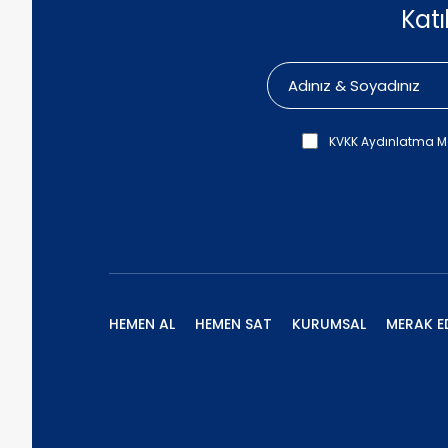
Kat
KVKK Aydınlatma M
HEMEN AL
HEMEN SAT
KURUMSAL
MERAK E