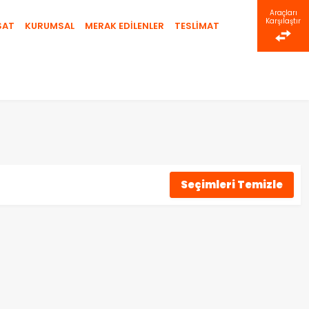
Araçları
Karşılaştır
SAT
KURUMSAL
MERAK EDİLENLER
TESLİMAT
Seçimleri Temizle