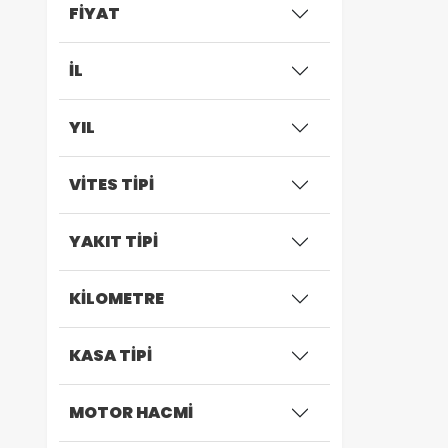
FİYAT
İL
YIL
VİTES TİPİ
YAKIT TİPİ
KİLOMETRE
KASA TİPİ
MOTOR HACMİ