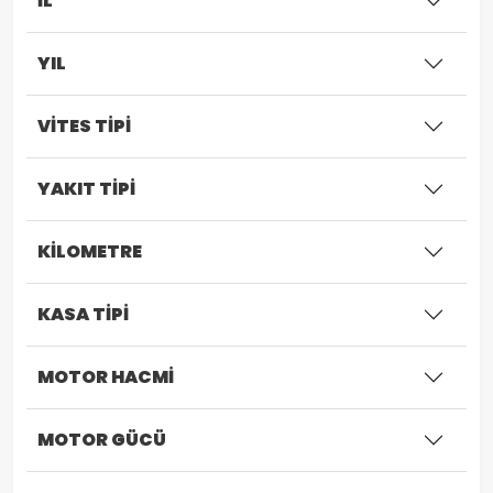
İL
YIL
VİTES TİPİ
YAKIT TİPİ
KİLOMETRE
KASA TİPİ
MOTOR HACMİ
MOTOR GÜCÜ